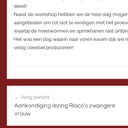
e
deed!
v
Naast de workshop hebben we de hele dag mogen 
o
aangeboden om tot slot te eindigen met het proev
o
waarbij de meelwormen en sprinkhanen niet ontbr
r
Het was een dag waarin naar voren kwam dat we met 
z
veilig voedsel produceren!
i
t
t
e
r
N
Bericht
i
Vorig bericht
e
navigatie
Aankondiging lezing Risico’s zwangere
u
vrouw
w
s
H