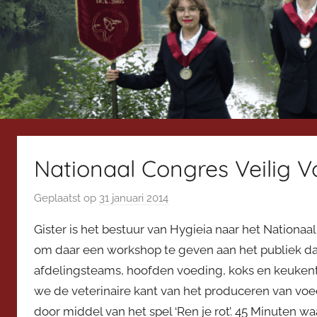
Nationaal Congres Veilig V
Geplaatst op
31 januari 2014
d
o
Gister is het bestuur van Hygieia naar het Nationa
o
om daar een workshop te geven aan het publiek dat
r
afdelingsteams, hoofden voeding, koks en keuken
V
we de veterinaire kant van het produceren van voed
i
c
door middel van het spel ‘Ren je rot’. 45 Minuten 