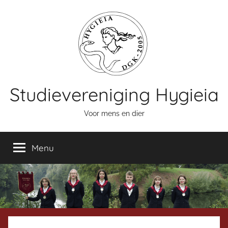
Naar
de
inhoud
springen
Studievereniging Hygieia
Voor mens en dier
Menu