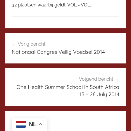
32 plaatsen waarbij geldt: VOL = VOL.
N
Bericht
i
Vorig bericht
navigatie
e
Nationaal Congres Veilig Voedsel 2014
u
w
s
H
Volgend bericht
y
One Health Summer School in South Africa
g
13 – 26 July 2014
i
e
i
NL
a