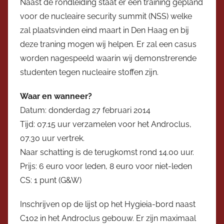
Naast de rondleiding staat er een training gepland
t
voor de nucleaire security summit (NSS) welke
e
zal plaatsvinden eind maart in Den Haag en bij
r
deze traning mogen wij helpen. Er zal een casus
worden nagespeeld waarin wij demonstrerende
studenten tegen nucleaire stoffen zijn.
Waar en wanneer?
Datum: donderdag 27 februari 2014
Tijd: 07.15 uur verzamelen voor het Androclus,
07.30 uur vertrek.
Naar schatting is de terugkomst rond 14.00 uur.
Prijs: 6 euro voor leden, 8 euro voor niet-leden
CS: 1 punt (G&W)
Inschrijven op de lijst op het Hygieia-bord naast
C102 in het Androclus gebouw. Er zijn maximaal