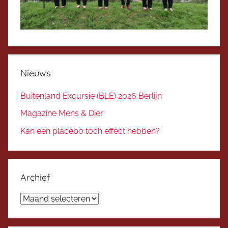
Nieuws
Buitenland Excursie (BLE) 2026 Berlijn
Magazine Mens & Dier
Kan een placebo toch effect hebben?
Archief
Archief