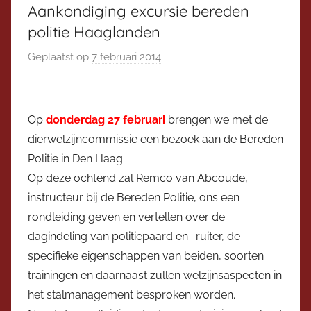
Aankondiging excursie bereden
politie Haaglanden
Geplaatst op
7 februari 2014
d
o
o
r
Op
donderdag 27 februari
brengen we met de
V
dierwelzijncommissie een bezoek aan de Bereden
i
Politie in Den Haag.
c
Op deze ochtend zal Remco van Abcoude,
e
instructeur bij de Bereden Politie, ons een
v
rondleiding geven en vertellen over de
o
dagindeling van politiepaard en -ruiter, de
o
specifieke eigenschappen van beiden, soorten
r
z
trainingen en daarnaast zullen welzijnsaspecten in
i
het stalmanagement besproken worden.
t