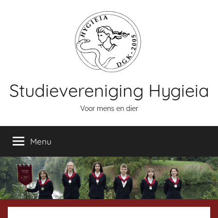
Naar
de
inhoud
springen
Studievereniging Hygieia
Voor mens en dier
Menu