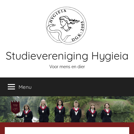
Naar
de
inhoud
springen
Studievereniging Hygieia
Voor mens en dier
Menu