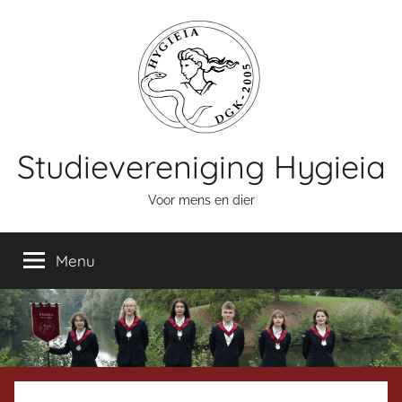
Naar
de
inhoud
springen
Studievereniging Hygieia
Voor mens en dier
Menu