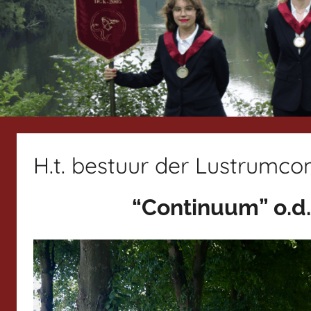
H.t. bestuur der Lustrumc
“Continuum” o.d.z