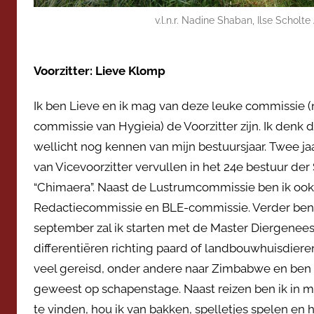
v.l.n.r. Nadine Shaban, Ilse Scholt
Voorzitter: Lieve Klomp
Ik ben Lieve en ik mag van deze leuke commissie (n
commissie van Hygieia) de Voorzitter zijn. Ik denk d
wellicht nog kennen van mijn bestuursjaar. Twee ja
van Vicevoorzitter vervullen in het 24e bestuur de
“Chimaera”. Naast de Lustrumcommissie ben ik ook 
Redactiecommissie en BLE-commissie. Verder ben i
september zal ik starten met de Master Diergenees
differentiëren richting paard of landbouwhuisdieren
veel gereisd, onder andere naar Zimbabwe en ben
geweest op schapenstage. Naast reizen ben ik in mijn
te vinden, hou ik van bakken, spelletjes spelen en h