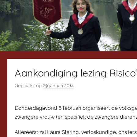
Aankondiging lezing Risic
Geplaatst op
29 januari 2014
d
o
o
Donderdagavond 6 februari organiseert de volksge
r
zwangere vrouw (en specifiek de zwangere dierenar
V
i
Allereerst zal Laura Staring, verloskundige, ons i
c