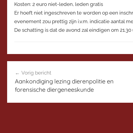
Kosten: 2 euro niet-leden, leden gratis
Er hoeft niet ingeschreven te worden op een inschri
evenement zou prettig zijn i.v.m. indicatie aantal 
De schatting is dat de avond zal eindigen om 21.30 
N
Bericht
i
Vorig bericht
e
navigatie
Aankondiging lezing dierenpolitie en
u
forensische diergeneeskunde
w
s
H
y
g
i