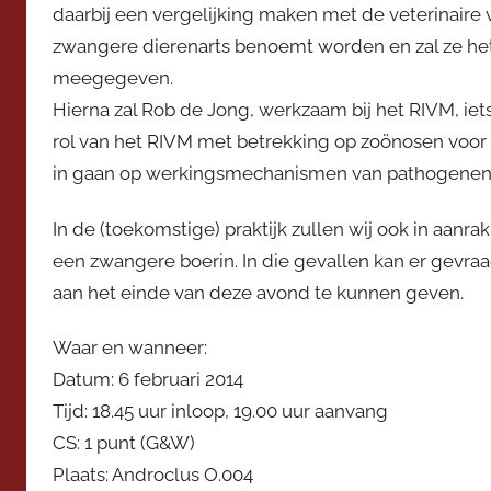
daarbij een vergelijking maken met de veterinaire v
e
v
zwangere dierenarts benoemt worden en zal ze het
o
meegegeven.
o
Hierna zal Rob de Jong, werkzaam bij het RIVM, iet
r
rol van het RIVM met betrekking op zoönosen voor
z
in gaan op werkingsmechanismen van pathogenen
i
t
In de (toekomstige) praktijk zullen wij ook in aan
t
een zwangere boerin. In die gevallen kan er gev
e
aan het einde van deze avond te kunnen geven.
r
Waar en wanneer:
Datum: 6 februari 2014
Tijd: 18.45 uur inloop, 19.00 uur aanvang
CS: 1 punt (G&W)
Plaats: Androclus O.004