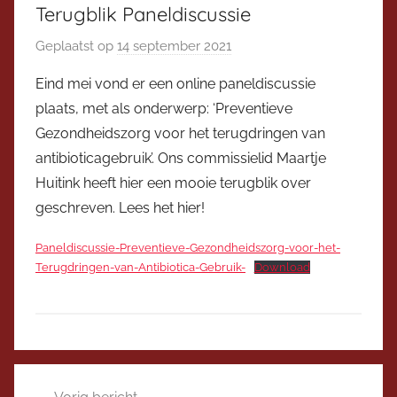
Terugblik Paneldiscussie
Geplaatst op
14 september 2021
d
o
Eind mei vond er een online paneldiscussie
o
plaats, met als onderwerp: ‘Preventieve
r
Gezondheidszorg voor het terugdringen van
V
antibioticagebruik’. Ons commissielid Maartje
i
Huitink heeft hier een mooie terugblik over
c
geschreven. Lees het hier!
e
v
Paneldiscussie-Preventieve-Gezondheidszorg-voor-het-
o
Terugdringen-van-Antibiotica-Gebruik-
Download
o
r
z
i
D
t
Bericht
i
t