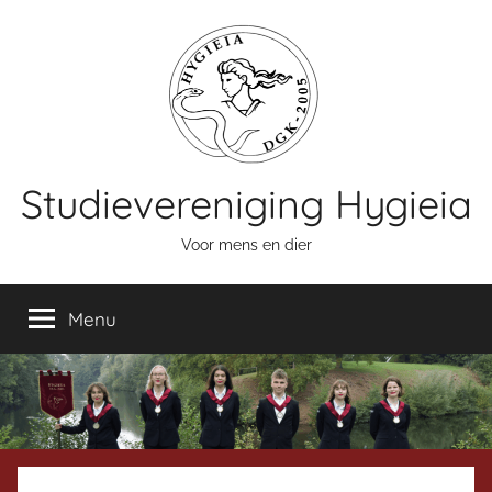
Naar
de
inhoud
springen
Studievereniging Hygieia
Voor mens en dier
Menu