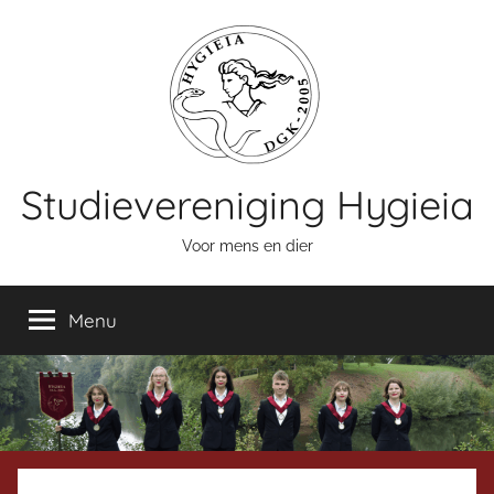
Naar
de
inhoud
springen
Studievereniging Hygieia
Voor mens en dier
Menu