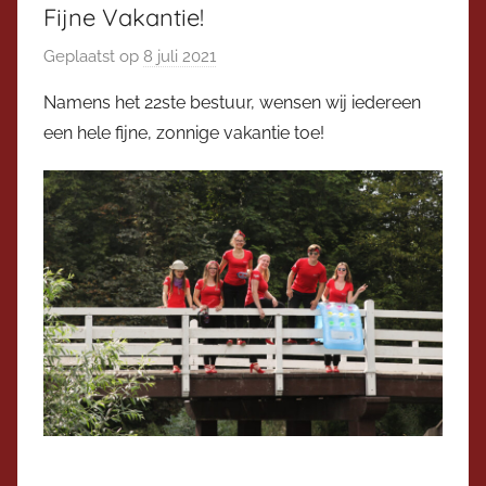
Fijne Vakantie!
Geplaatst op
8 juli 2021
d
o
Namens het 22ste bestuur, wensen wij iedereen
o
een hele fijne, zonnige vakantie toe!
r
V
i
c
e
v
o
o
r
z
i
t
t