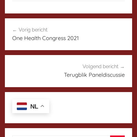
e
r
D
Bericht
i
Vorig bericht
navigatie
s
One Health Congress 2021
c
u
s
s
Volgend bericht
i
Terugblik Paneldiscussie
e
p
l
a
NL
t
f
o