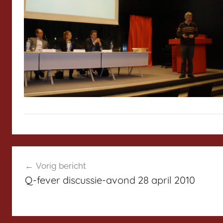
N
Bericht
i
Vorig bericht
e
navigatie
Q-fever discussie-avond 28 april 2010
u
w
s
H