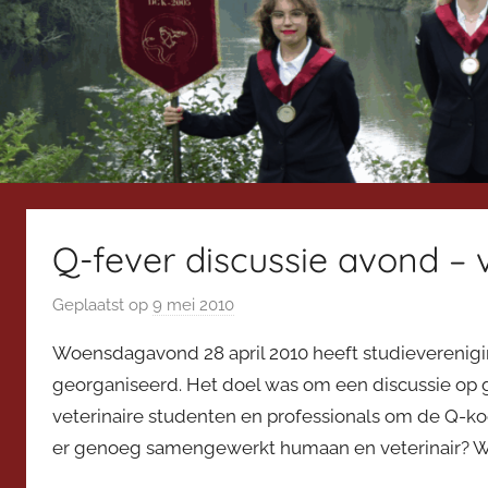
Q-fever discussie avond – 
Geplaatst op
9 mei 2010
d
o
Woensdagavond 28 april 2010 heeft studieverenigi
o
georganiseerd. Het doel was om een discussie op
r
veterinaire studenten en professionals om de Q-koo
V
er genoeg samengewerkt humaan en veterinair? W
i
c