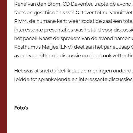
René van den Brom, GD Deventer, trapte de avond 
e
v
facts en geschiedenis van Q-fever tot nu vanuit ve
o
RIVM, de humane kant weer zodat de zaal een tota
o
interessante presentaties was het tijd voor discuss
r
het panel! Naast de sprekers van de avond namen 
z
Posthumus Meijjes (LNV) deel aan het panel. Jaap 
i
avondvoorzitter de discussie en deed ook zelf acti
t
t
Het was al snel duidelijk dat de meningen onder de
e
leidde tot sprankelende en interessante discussies
r
Foto’s