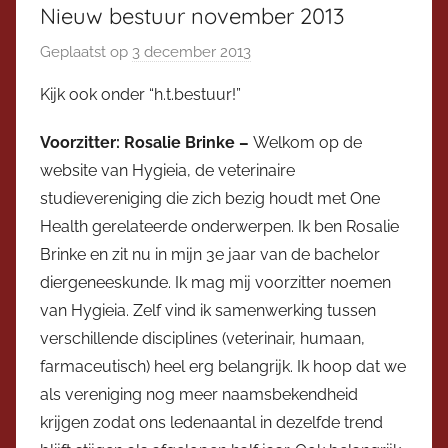
Nieuw bestuur november 2013
Geplaatst op
3 december 2013
d
o
Kijk ook onder “h.t.bestuur!”
o
r
Voorzitter: Rosalie Brinke –
Welkom op de
V
website van Hygieia, de veterinaire
i
studievereniging die zich bezig houdt met One
c
Health gerelateerde onderwerpen. Ik ben Rosalie
e
Brinke en zit nu in mijn 3e jaar van de bachelor
v
diergeneeskunde. Ik mag mij voorzitter noemen
o
van Hygieia. Zelf vind ik samenwerking tussen
o
verschillende disciplines (veterinair, humaan,
r
z
farmaceutisch) heel erg belangrijk. Ik hoop dat we
i
als vereniging nog meer naamsbekendheid
t
krijgen zodat ons ledenaantal in dezelfde trend
t