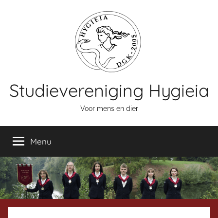
Naar
de
inhoud
springen
Studievereniging Hygieia
Voor mens en dier
Menu