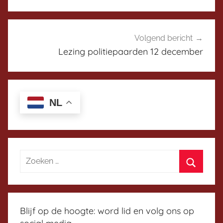
w
s
H
Volgend bericht
y
Lezing politiepaarden 12 december
g
i
e
i
NL
a
Blijf op de hoogte: word lid en volg ons op