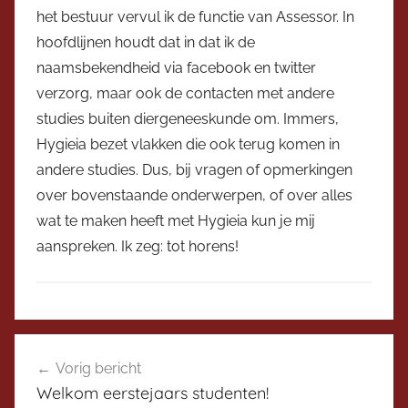
het bestuur vervul ik de functie van Assessor. In
hoofdlijnen houdt dat in dat ik de
naamsbekendheid via facebook en twitter
verzorg, maar ook de contacten met andere
studies buiten diergeneeskunde om. Immers,
Hygieia bezet vlakken die ook terug komen in
andere studies. Dus, bij vragen of opmerkingen
over bovenstaande onderwerpen, of over alles
wat te maken heeft met Hygieia kun je mij
aanspreken. Ik zeg: tot horens!
N
Bericht
i
Vorig bericht
navigatie
e
Welkom eerstejaars studenten!
u