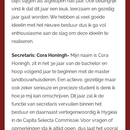
blijft stijgen als afgelopen half jaar. Ook belangrijk
e
vind ik dat dit jaar een leuk, leerzaam en gezellig
r
jaar gaat worden. We hebben al veel goede
ideeën met het nieuwe bestuur dus ik ga vol
enthousiasme aan de slag om deze ideeën te
realiseren.
Secretaris: Cora Honingh-
Mijn naam is Cora
Honingh, zit in het 3e jaar van de bachelor en
hoop volgend jaar te beginnen met de master
landbouwhuisdieren. Een actieve, gezellige maar
ook zeker serieuze en precieze student is denk ik
hoe je mij kan omschrijven. Dit jaar zal ik de
functie van secretaris vervullen binnen het
bestuur en daarnaast vertegenwoordig ik Hygieia
in de Capita Selecta Commissie. Voor vragen of
opmerkingen sta ik altijd open, dus laat het vooral