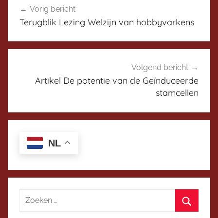
i
Vorig bericht
navigatie
s
Terugblik Lezing Welzijn van hobbyvarkens
c
u
s
s
Volgend bericht
i
Artikel De potentie van de Geïnduceerde
e
stamcellen
p
l
a
NL
t
f
o
r
m