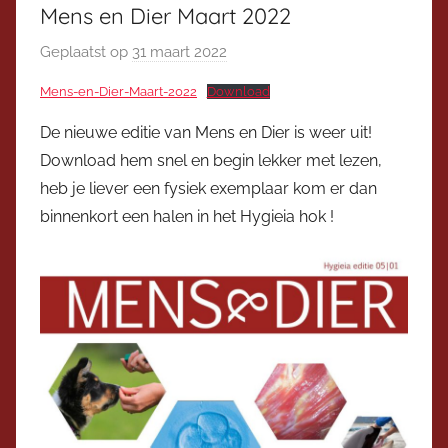
Mens en Dier Maart 2022
Geplaatst op
31 maart 2022
d
o
Mens-en-Dier-Maart-2022
Download
o
r
De nieuwe editie van Mens en Dier is weer uit!
V
Download hem snel en begin lekker met lezen,
i
heb je liever een fysiek exemplaar kom er dan
c
binnenkort een halen in het Hygieia hok !
e
v
o
o
r
z
i
t
t