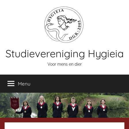
Naar
de
inhoud
springen
Studievereniging Hygieia
Voor mens en dier
Menu