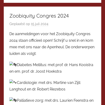
z
i
t
Zoobiquity Congres 2024
t
Geplaatst op
15 juli 2024
d
e
o
r
De aanmeldingen voor het Zoobiquity Congres
o
2024 staan officieel open! Schrijf u snel in en kom
r
mee met ons naar de Apenheul. De onderwerpen
V
luiden als volgt:
i
c
Diabetes Mellitus: met prof. dr. Hans Kooistra
e
en em. prof. dr. Joost Hoekstra
v
o
Cardiologie: met drs. Martine van Zijll
o
Langhout en dr. Robert Riezebos
r
z
Palliatieve zorg: met drs. Laurien Feenstra en
i