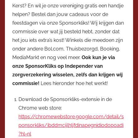
Kerst? En wil je onze vereniging gratis een handje
V
helpen? Bestel dan jouw cadeaus voor de
i
feestdagen via onze Sponsorkliks! Wij krijgen dan
c
commissie over wat jij besteld hebt, zonder dat
e
v
het jou iets extra’s kost! Winkels die meedoen zijn
o
onder andere Bol.com, Thuisbezorgd, Booking,
o
MediaMarkt en nog veel meer.
Ook kun je via
r
onze SponsorKliks op Independer van
z
zorgverzekering wisselen, zelfs dan krijgen wij
i
commissie!
Lees hieronder hoe het werkt!
t
t
Download de Sponsorkliks-extensie in de
e
Chrome web store:
r
https://chromewebstore.google.com/detail/s
ponsorkliks/ibddmcijlhljfdinapegnidiodopoadi
?hl=nl