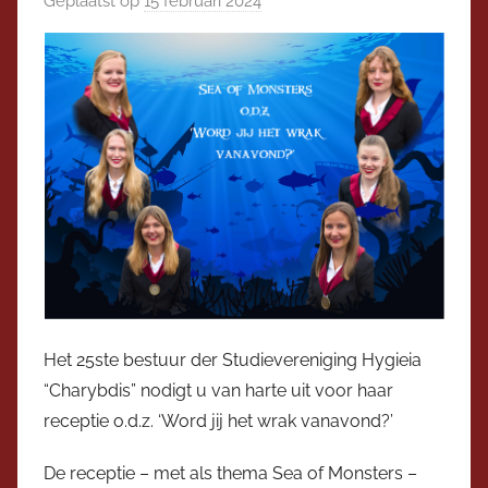
Geplaatst op
15 februari 2024
d
e
o
r
o
r
V
i
c
e
v
o
o
r
z
Het 25ste bestuur der Studievereniging Hygieia
i
“Charybdis” nodigt u van harte uit voor haar
t
receptie o.d.z. ‘Word jij het wrak vanavond?’
t
e
De receptie – met als thema Sea of Monsters –
r