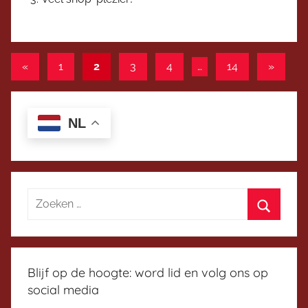
Berichten
Vorige
Volgen
«
1
2
3
4
…
14
»
berichten
bericht
paginering
NL
Blijf op de hoogte: word lid en volg ons op
social media