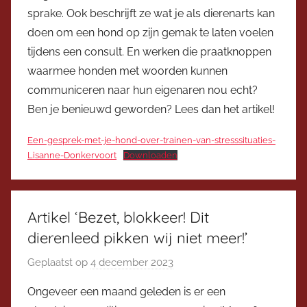
v
sprake. Ook beschrijft ze wat je als dierenarts kan
o
doen om een hond op zijn gemak te laten voelen
o
tijdens een consult. En werken die praatknoppen
r
waarmee honden met woorden kunnen
z
communiceren naar hun eigenaren nou echt?
i
Ben je benieuwd geworden? Lees dan het artikel!
t
t
Een-gesprek-met-je-hond-over-trainen-van-stresssituaties-
e
Lisanne-Donkervoort
Downloaden
r
Artikel ‘Bezet, blokkeer! Dit
dierenleed pikken wij niet meer!’
Geplaatst op
4 december 2023
d
o
Ongeveer een maand geleden is er een
o