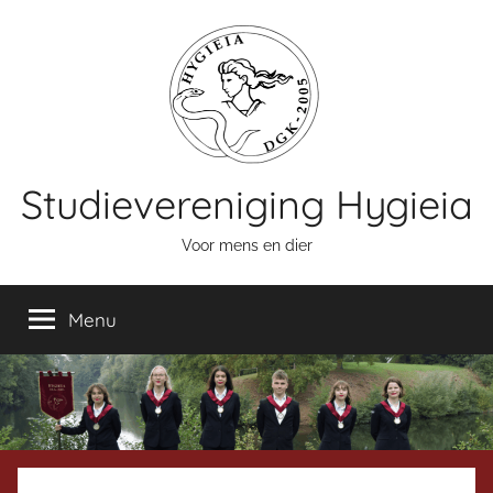
Naar
de
inhoud
springen
Studievereniging Hygieia
Voor mens en dier
Menu