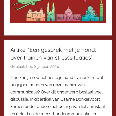
Artikel ‘Een gesprek met je hond:
over trainen van stresssituaties’
Geplaatst op
8 januari 2024
d
o
Hoe kun je nou het beste je hond trainen? En wat
o
begrijpen honden van onze manier van
r
communicatie? Over dit onderwerp bestaat veel
V
discussie. In dit artikel van Lisanne Donkervoort
i
komen onder andere het belang van lichaamstaal
c
en geluid en de mens-hondcommunicatie ter
e