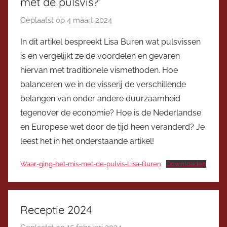
met de pulsvis?’
Geplaatst op
4 maart 2024
d
o
In dit artikel bespreekt Lisa Buren wat pulsvissen
o
is en vergelijkt ze de voordelen en gevaren
r
hiervan met traditionele vismethoden. Hoe
V
balanceren we in de visserij de verschillende
i
belangen van onder andere duurzaamheid
c
tegenover de economie? Hoe is de Nederlandse
e
v
en Europese wet door de tijd heen veranderd? Je
o
leest het in het onderstaande artikel!
o
Waar-ging-het-mis-met-de-pulvis-Lisa-Buren
Downloaden
r
z
i
t
Receptie 2024
t