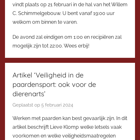
vindt plaats op 21 februari in de hal van het Willem
C. Schimmelgebouw. U bent vanaf 19:00 uur
welkom om binnen te varen.
De avond zal eindigen om 1:00 en recipiëren zal
mogelijk zijn tot 22:00. Wees erbij!
Artikel ‘Veiligheid in de
paardensport: ook voor de
dierenarts’
Geplaatst op
5 februari 2024
d
o
Werken met paarden kan best gevaarlijk zijn. In dit
o
artikel beschrijft Lieve Klomp welke letsels vaak
r
voorkomen en welke veiligheidsmaatregelen
V