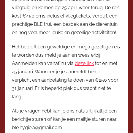
V
vliegtuig en komen op 25 april weer terug. De reis
i
kost €450 en is inclusief vliegtickets, verblijf, een
c
prachtige BLE trui, een bezoek aan de dierentuin
e
v
en nog veel meer leuke en gezellige activiteiten!
o
Het belooft een geweldige en mega gezellige reis
o
te worden dus meld je aan en wees erbij!
r
z
Aanmelden kan vanaf nu via
deze link
tot en met
i
25 januari. Wanneer je je aanmeldt ben je
t
verplicht een aanbetaling te doen van €250 voor
t
31 januari. Er is beperkt plek dus wacht niet te
e
lang.
r
Als je vragen hebt kan je ons natuurlijk altijd een
berichtje sturen of kan je een mailtje sturen naar
ble.hygieia@gmail.com