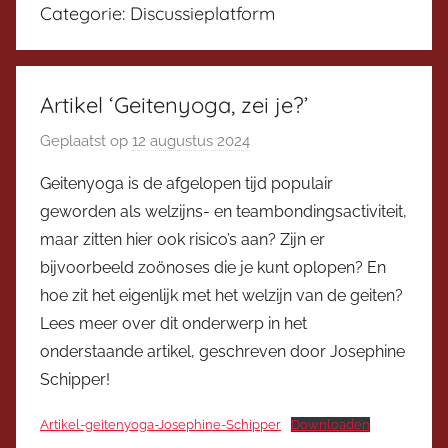
Categorie:
Discussieplatform
Artikel ‘Geitenyoga, zei je?’
Geplaatst op
12 augustus 2024
d
o
Geitenyoga is de afgelopen tijd populair
o
geworden als welzijns- en teambondingsactiviteit,
r
maar zitten hier ook risico’s aan? Zijn er
V
bijvoorbeeld zoönoses die je kunt oplopen? En
i
hoe zit het eigenlijk met het welzijn van de geiten?
c
Lees meer over dit onderwerp in het
e
v
onderstaande artikel, geschreven door Josephine
o
Schipper!
o
Artikel-geitenyoga-Josephine-Schipper
Downloaden
r