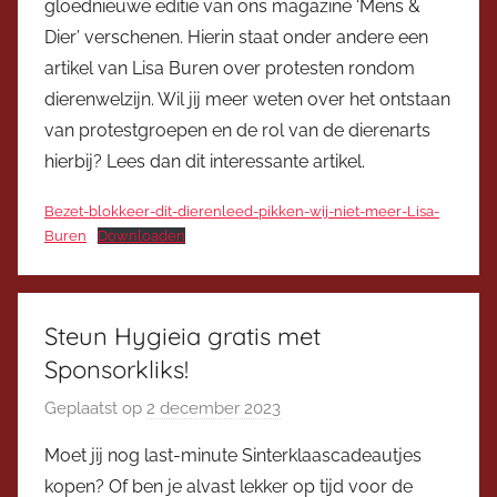
gloednieuwe editie van ons magazine ‘Mens &
r
Dier’ verschenen. Hierin staat onder andere een
V
artikel van Lisa Buren over protesten rondom
i
dierenwelzijn. Wil jij meer weten over het ontstaan
c
van protestgroepen en de rol van de dierenarts
e
v
hierbij? Lees dan dit interessante artikel.
o
Bezet-blokkeer-dit-dierenleed-pikken-wij-niet-meer-Lisa-
o
Buren
Downloaden
r
z
i
Steun Hygieia gratis met
t
t
Sponsorkliks!
e
Geplaatst op
2 december 2023
d
r
o
Moet jij nog last-minute Sinterklaascadeautjes
o
kopen? Of ben je alvast lekker op tijd voor de
r