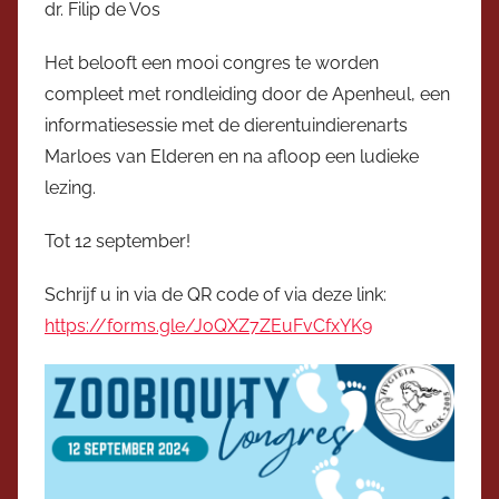
dr. Filip de Vos
t
t
Het belooft een mooi congres te worden
e
compleet met rondleiding door de Apenheul, een
r
informatiesessie met de dierentuindierenarts
Marloes van Elderen en na afloop een ludieke
lezing.
Tot 12 september!
Schrijf u in via de QR code of via deze link:
https://forms.gle/JoQXZ7ZEuFvCfxYK9