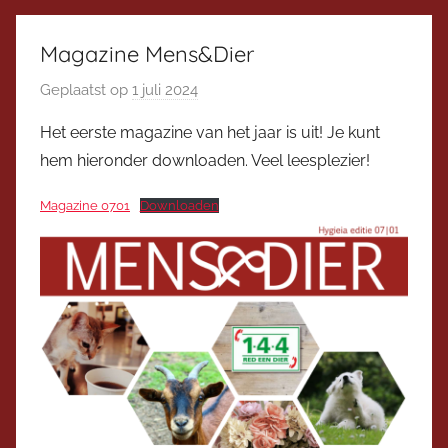
Magazine Mens&Dier
Geplaatst op
1 juli 2024
d
o
Het eerste magazine van het jaar is uit! Je kunt
o
hem hieronder downloaden. Veel leesplezier!
r
V
Magazine 0701
Downloaden
i
c
e
v
o
o
r
z
i