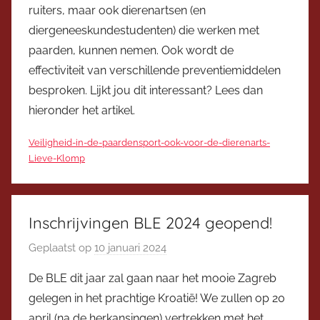
ruiters, maar ook dierenartsen (en
i
diergeneeskundestudenten) die werken met
c
paarden, kunnen nemen. Ook wordt de
e
v
effectiviteit van verschillende preventiemiddelen
o
besproken. Lijkt jou dit interessant? Lees dan
o
hieronder het artikel.
r
z
Veiligheid-in-de-paardensport-ook-voor-de-dierenarts-
Lieve-Klomp
i
t
t
e
Inschrijvingen BLE 2024 geopend!
r
Geplaatst op
10 januari 2024
d
o
De BLE dit jaar zal gaan naar het mooie Zagreb
o
gelegen in het prachtige Kroatië! We zullen op 20
r
april (na de herkansingen) vertrekken met het