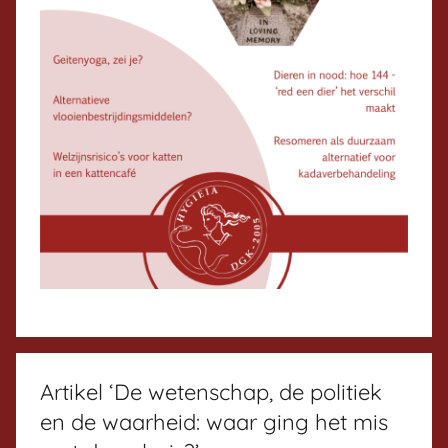
t
t
e
r
Artikel ‘De wetenschap, de politiek
en de waarheid: waar ging het mis