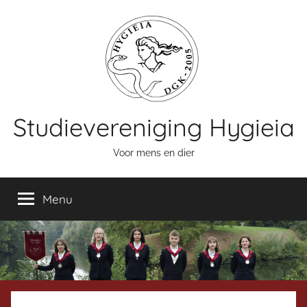
Naar
de
inhoud
springen
Studievereniging Hygieia
Voor mens en dier
Menu