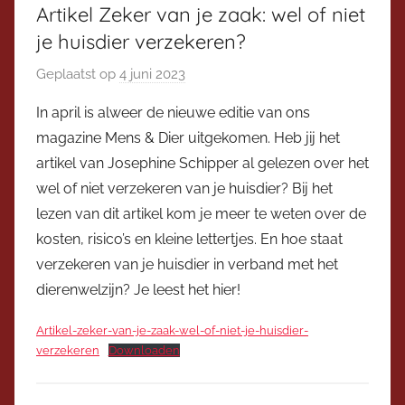
Artikel Zeker van je zaak: wel of niet
je huisdier verzekeren?
Geplaatst op
4 juni 2023
d
o
In april is alweer de nieuwe editie van ons
o
magazine Mens & Dier uitgekomen. Heb jij het
r
artikel van Josephine Schipper al gelezen over het
V
wel of niet verzekeren van je huisdier? Bij het
i
lezen van dit artikel kom je meer te weten over de
c
kosten, risico’s en kleine lettertjes. En hoe staat
e
v
verzekeren van je huisdier in verband met het
o
dierenwelzijn? Je leest het hier!
o
Artikel-zeker-van-je-zaak-wel-of-niet-je-huisdier-
r
verzekeren
Downloaden
z
i
t