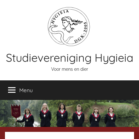
Naar
de
inhoud
springen
Studievereniging Hygieia
Voor mens en dier
Menu