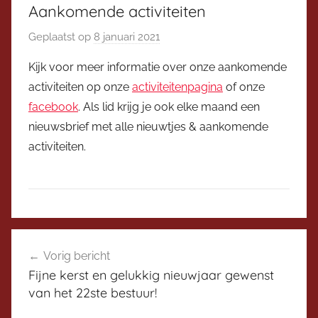
Aankomende activiteiten
Geplaatst op
8 januari 2021
d
o
Kijk voor meer informatie over onze aankomende
o
activiteiten op onze
activiteitenpagina
of onze
r
facebook
. Als lid krijg je ook elke maand een
V
nieuwsbrief met alle nieuwtjes & aankomende
i
activiteiten.
c
e
v
o
o
D
Bericht
r
i
Vorig bericht
z
navigatie
s
Fijne kerst en gelukkig nieuwjaar gewenst
i
c
van het 22ste bestuur!
t
u
t