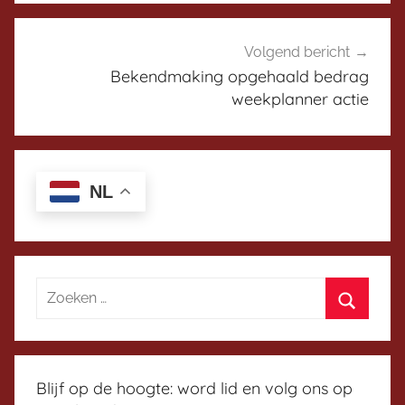
s
e
s
r
i
Volgend bericht
e
Bekendmaking opgehaald bedrag
weekplanner actie
p
l
a
t
NL
f
o
r
m
Blijf op de hoogte: word lid en volg ons op