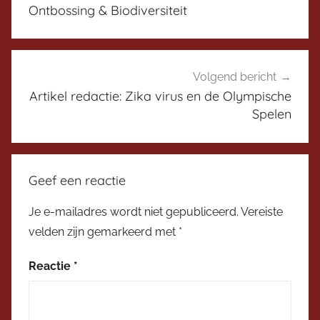
c
Ontbossing & Biodiversiteit
u
s
s
i
Volgend bericht
e
Artikel redactie: Zika virus en de Olympische
Spelen
p
l
a
t
Geef een reactie
f
o
Je e-mailadres wordt niet gepubliceerd.
Vereiste
r
velden zijn gemarkeerd met
*
m
Reactie
*