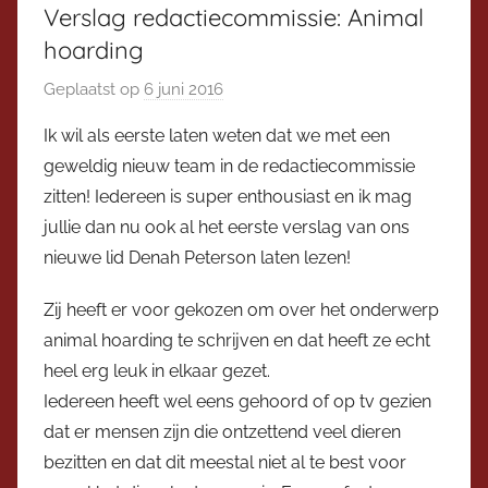
Verslag redactiecommissie: Animal
hoarding
Geplaatst op
6 juni 2016
d
o
Ik wil als eerste laten weten dat we met een
o
geweldig nieuw team in de redactiecommissie
r
zitten! Iedereen is super enthousiast en ik mag
V
jullie dan nu ook al het eerste verslag van ons
i
nieuwe lid Denah Peterson laten lezen!
c
e
Zij heeft er voor gekozen om over het onderwerp
v
animal hoarding te schrijven en dat heeft ze echt
o
heel erg leuk in elkaar gezet.
o
Iedereen heeft wel eens gehoord of op tv gezien
r
z
dat er mensen zijn die ontzettend veel dieren
i
bezitten en dat dit meestal niet al te best voor
t