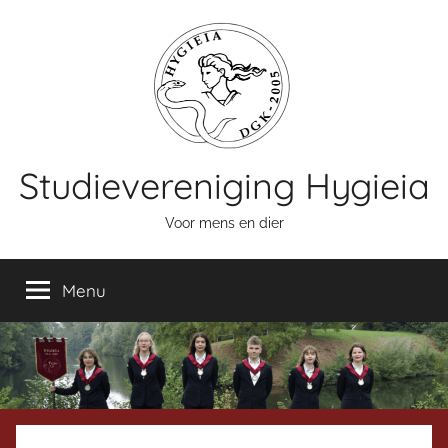
Naar
de
inhoud
springen
Studievereniging Hygieia
Voor mens en dier
Menu