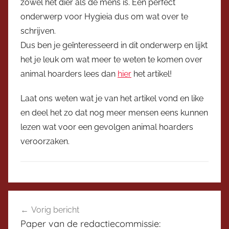
zowel het dier als de mens is. Een perfect
t
onderwerp voor Hygieia dus om wat over te
e
schrijven.
r
Dus ben je geïnteresseerd in dit onderwerp en lijkt
het je leuk om wat meer te weten te komen over
animal hoarders lees dan
hier
het artikel!
Laat ons weten wat je van het artikel vond en like
en deel het zo dat nog meer mensen eens kunnen
lezen wat voor een gevolgen animal hoarders
veroorzaken.
D
Bericht
i
Vorig bericht
navigatie
s
Paper van de redactiecommissie: