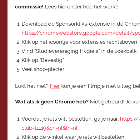
e
commissie!
Lees hieronder hoe het werkt!
v
o
Download de Sponsorkliks-extensie in de Chrom
o
https://chromewebstore.google.com/detail/spon
r
Klik op het icoontje voor extensies rechtsboven
z
Vind “Studievereniging Hygieia” in de zoekbalk
i
Klik op “Bevestig”
t
Veel shop-plezier!
t
e
Lukt het niet?
Hier
kun je een filmpje met uitleg bek
r
Wat als ik geen Chrome heb?
Niet getreurd! Je ku
Voordat je iets wilt bestellen, ga je naar:
https:/
club=11119&cn=nl&ln=nl
Klik op de winkel waar je iets wil bestellen