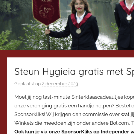
Steun Hygieia gratis met S
Geplaatst op
2 december 2023
d
o
Moet jij nog last-minute Sinterklaascadeautjes kopen
o
onze vereniging gratis een handje helpen? Bestel
r
Sponsorkliks! Wij krijgen dan commissie over wat jij 
V
Winkels die meedoen zijn onder andere Bol.com, 
i
c
Ook kun je via onze SponsorKliks op Independer va