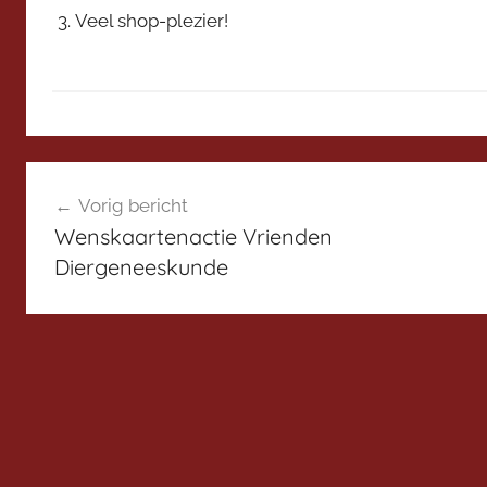
Veel shop-plezier!
D
Bericht
i
Vorig bericht
s
navigatie
Wenskaartenactie Vrienden
c
Diergeneeskunde
u
s
s
i
e
p
l
a