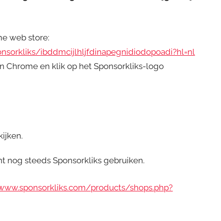
e web store:
sorkliks/ibddmcijlhljfdinapegnidiodopoadi?hl=nl
 in Chrome en klik op het Sponsorkliks-logo
ijken.
nt nog steeds Sponsorkliks gebruiken.
/www.sponsorkliks.com/products/shops.php?