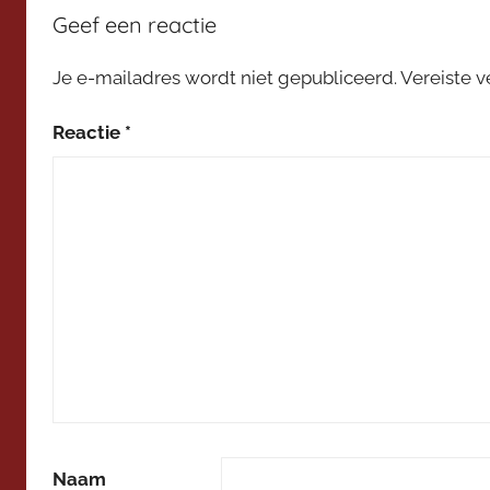
Geef een reactie
e
p
Je e-mailadres wordt niet gepubliceerd.
Vereiste 
l
a
Reactie
*
t
f
o
r
m
Naam