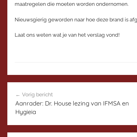
maatregelen die moeten worden ondernomen.
c
e
Nieuwsgierig geworden naar hoe deze brand is af
v
o
Laat ons weten wat je van het verslag vond!
o
r
z
i
t
t
D
e
Bericht
i
r
Vorig bericht
s
navigatie
Aanrader: Dr. House lezing van IFMSA en
c
Hygieia
u
s
s
i