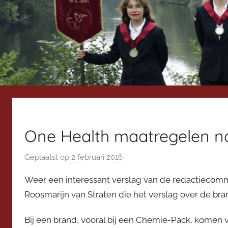
One Health maatregelen n
Geplaatst op
2 februari 2016
d
o
Weer een interessant verslag van de redactiecomm
o
Roosmarijn van Straten die het verslag over de br
r
V
Bij een brand, vooral bij een Chemie-Pack, komen 
i