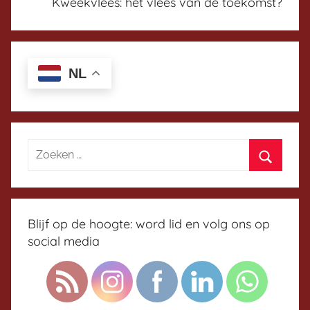
Kweekvlees: hét vlees van de toekomst?
p
l
a
t
NL
f
o
r
m
Blijf op de hoogte: word lid en volg ons op
social media