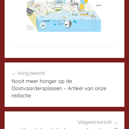
t
e
r
D
Bericht
i
Vorig bericht
navigatie
s
Nooit meer honger op de
c
Oostvaardersplassen – Artikel van onze
u
redactie
s
s
i
e
Volgend bericht