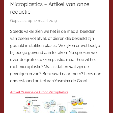
Microplastics – Artikel van onze
redactie
Geplaatst op
12 maart 2019
d
o
Steeds vaker zien we het in de media: beelden
o
van zeeën vol afval, of dieren die bekneld zijn
r
geraakt in stukken plastic. We lijken er wel beetje
V
bij beetje gewend aan te raken. Nu spreken we
i
over de grote stukken plastic, maar hoe zit het
c
met microplastic? Wat is dat en wat zijn de
e
v
gevolgen ervan? Benieuwd naar meer? Lees dan
o
onderstaand artikel van Yasmina de Groot.
o
Artikel Yasmina de Groot Microplastics
r
z
i
t