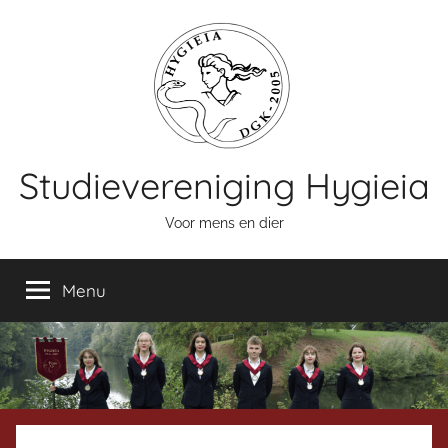
Naar
de
inhoud
springen
Studievereniging Hygieia
Voor mens en dier
Menu