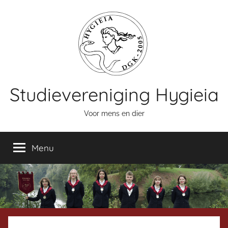
Naar
de
inhoud
springen
Studievereniging Hygieia
Voor mens en dier
Menu