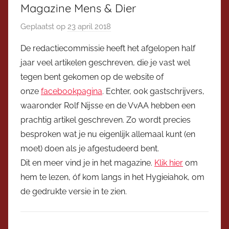
Magazine Mens & Dier
Geplaatst op
23 april 2018
d
o
De redactiecommissie heeft het afgelopen half
o
jaar veel artikelen geschreven, die je vast wel
r
tegen bent gekomen op de website of
V
onze
facebookpagina
. Echter, ook gastschrijvers,
i
waaronder Rolf Nijsse en de VvAA hebben een
c
prachtig artikel geschreven. Zo wordt precies
e
v
besproken wat je nu eigenlijk allemaal kunt (en
o
moet) doen als je afgestudeerd bent.
o
Dit en meer vind je in het magazine.
Klik hier
om
r
hem te lezen, óf kom langs in het Hygieiahok, om
z
de gedrukte versie in te zien.
i
t
t