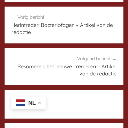
e
D
Bericht
r
i
Vorig bericht
navigatie
s
Herintreder: Bacteriofagen – Artikel van de
c
redactie
u
s
s
i
Volgend bericht
e
Resomeren, het nieuwe cremeren – Artikel
van de redactie
p
l
a
t
NL
f
o
r
m