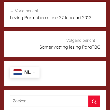
N
Bericht
e
i
Vorig bericht
r
navigatie
e
Lezing Paratuberculose 27 februari 2012
u
w
s
H
Volgend bericht
y
Samenvatting lezing ParaTBC
g
i
e
i
NL
a