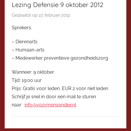
Lezing Defensie 9 oktober 2012
Geplaatst op
22 februari 2012
d
o
Sprekers:
o
r
– Dierenarts
V
– Humaan-arts
i
– Medewerker preventieve gezondheidszorg
c
e
Wanneer: 9 oktober
v
Tijd: 19:00 uur
o
Prijs: Gratis voor leden, EUR 2 voor niet leden
o
Schrijf je snel in door een mail te sturen
r
naar:
info@voormensendier.nl
z
i
t
t