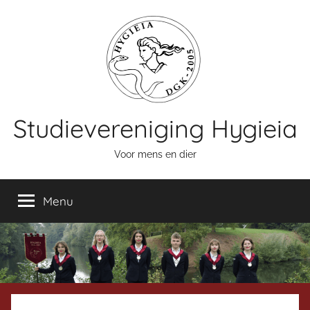
Naar
de
inhoud
springen
Studievereniging Hygieia
Voor mens en dier
Menu