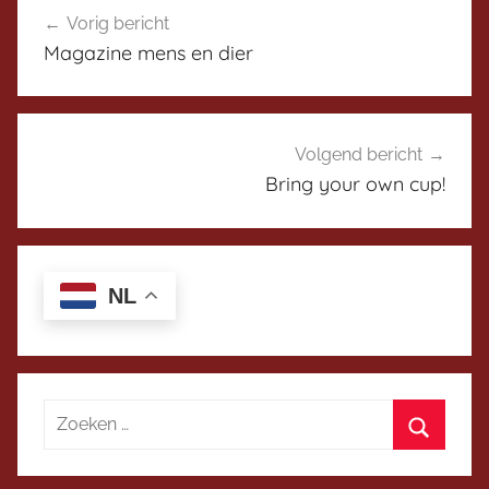
Bericht
i
e
Vorig bericht
navigatie
s
Magazine mens en dier
r
c
u
s
s
Volgend bericht
i
Bring your own cup!
e
p
l
a
NL
t
f
o
r
m