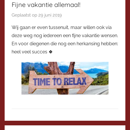
Fijne vakantie allemaal!
Geplaatst op
29 juni 2019
d
o
Wij gaan er even tussenuit, maar willen ook via
o
deze weg nog iedereen een fijne vakantie wensen.
r
En voor diegenen die nog een herkansing hebben:
V
heel veel succes 🍀
i
c
e
v
o
o
r
z
i
t
D
t