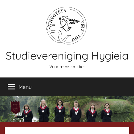
Naar
de
inhoud
springen
Studievereniging Hygieia
Voor mens en dier
Menu