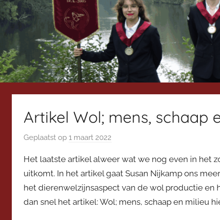
Artikel Wol; mens, schaap e
Geplaatst op
1 maart 2022
d
o
Het laatste artikel alweer wat we nog even in het
o
uitkomt. In het artikel gaat Susan Nijkamp ons meer
r
het dierenwelzijnsaspect van de wol productie en h
V
dan snel het artikel: Wol; mens, schaap en milieu hi
i
c