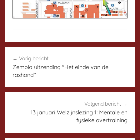
N
Bericht
i
Vorig bericht
navigatie
e
Zembla uitzending "Het einde van de
u
rashond"
w
s
H
y
Volgend bericht
g
13 januari Welzijnslezing 1: Mentale en
fysieke overtraining
i
e
i