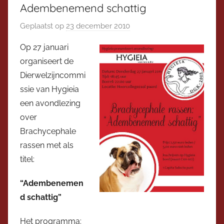
Adembenemend schattig
Geplaatst op
23 december 2010
d
o
Op 27 januari
o
organiseert de
r
Dierwelzijncommi
V
ssie van Hygieia
i
een avondlezing
c
over
e
v
Brachycephale
o
rassen met als
o
titel:
r
z
“Adembenemen
i
d schattig”
t
Het programma:
t