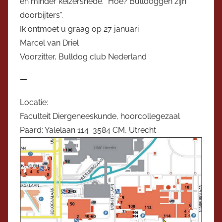
en minder keizersnede. “Hoe? Bulldoggen zijn
doorbijters”.
Ik ontmoet u graag op 27 januari
Marcel van Driel
Voorzitter, Bulldog club Nederland
—
Locatie:
Faculteit Diergeneeskunde, hoorcollegezaal
Paard: Yalelaan 114 3584 CM, Utrecht