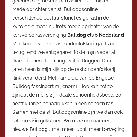
geleden nog bescheiden actief in de fokkerij.
Mede oprichter van st. Bulldogsonline,
verschillende bestuursfuncties gehad in de
kynologie maar nu trots mede oprichter van de
kersverse rasvereniging
Bulldog club Nederland
.
Mijn kennis van de rashondenfokkerij gaat ver
terug, eind zeventigerjaren fokte mijn vader al
“kampioenen”, toen nog Duitse Doggen. Door de
jaren heen is mijn kijk op de rashondenfokkerij
flink veranderd.·Met name die·van de Engelse
Bulldog fascineert mij·enorm. Hoe kan het·zo
zijn·dat de mens zijn ideale schoonheidsbeeld zo
heeft kunnen benadrukken in een honden ras.
Samen met de st. Bulldogsonline zijn we dan ook
tot een visie gekomen: We moeten naar een
nieuwe Bulldog…. met meer lucht, meer beweging