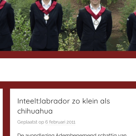
Inteelt:labrador zo klein als
chihuahua
Geplaatst op
6 februari 2011
d
o
De avondlezing Adembenemend schattig van