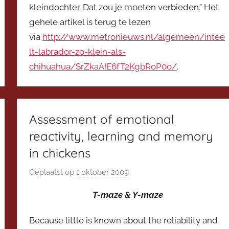
kleindochter. Dat zou je moeten verbieden.” Het
gehele artikel is terug te lezen
via
http://www.metronieuws.nl/algemeen/intee
lt-labrador-zo-klein-als-
chihuahua/SrZkaA!E6fT2KgbRoP0o/
.
Assessment of emotional
reactivity, learning and memory
in chickens
Geplaatst op
1 oktober 2009
d
o
T-maze & Y-maze
o
r
Because little is known about the reliability and
V