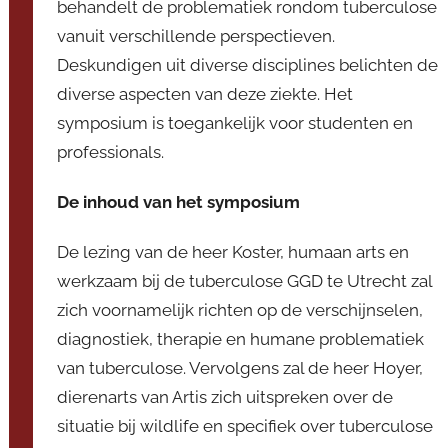
behandelt de problematiek rondom tuberculose
r
vanuit verschillende perspectieven.
V
Deskundigen uit diverse disciplines belichten de
i
c
diverse aspecten van deze ziekte. Het
e
symposium is toegankelijk voor studenten en
v
professionals.
o
o
De inhoud van het symposium
r
z
De lezing van de heer Koster, humaan arts en
i
werkzaam bij de tuberculose GGD te Utrecht zal
t
zich voornamelijk richten op de verschijnselen,
t
diagnostiek, therapie en humane problematiek
e
van tuberculose. Vervolgens zal de heer Hoyer,
r
dierenarts van Artis zich uitspreken over de
situatie bij wildlife en specifiek over tuberculose