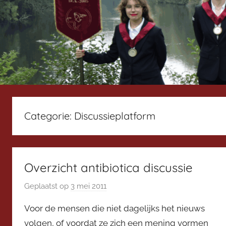
Categorie:
Discussieplatform
Overzicht antibiotica discussie
Geplaatst op
3 mei 2011
d
o
Voor de mensen die niet dagelijks het nieuws
o
volgen, of voordat ze zich een mening vormen
r