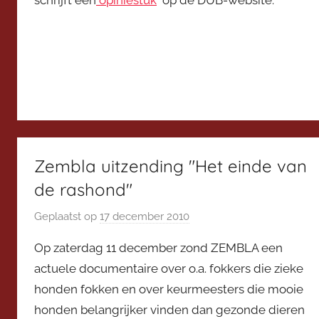
schrijft een
opiniestuk
op de DUB-website.
Zembla uitzending "Het einde van
de rashond"
Geplaatst op
17 december 2010
d
o
Op zaterdag 11 december zond ZEMBLA een
o
actuele documentaire over o.a. fokkers die zieke
r
honden fokken en over keurmeesters die mooie
V
honden belangrijker vinden dan gezonde dieren
i