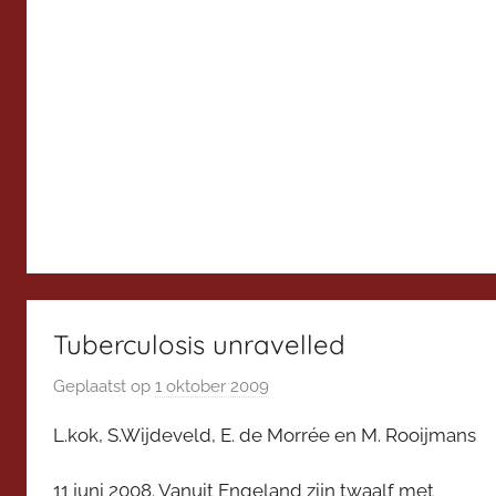
Tuberculosis unravelled
Geplaatst op
1 oktober 2009
d
o
L.kok, S.Wijdeveld, E. de Morrée en M. Rooijmans
o
r
11 juni 2008. Vanuit Engeland zijn twaalf met