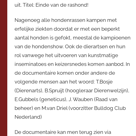
c
uit. Titel: Einde van de rashond!
e
v
Nagenoeg alle hondenrassen kampen met
o
erfelijke ziekten doordat er met een beperkt
o
aantal honden is gefokt, meestal de kampioenen
r
van de hondenshow. Ook de dierartsen en hun
z
rol vanwege het uitvoeren van kunstmatige
i
inseminatoes en keizersnedes komen aanbod. In
t
de documentaire komen onder andere de
t
volgende mensen aan het woord: T.Bosje
e
(Dierenarts), B.Spruijt (hoogleraar Dierenwelzijn),
r
E.Gubbels (geneticus), J. Wauben (Raad van
beheer) en M.van Driel (voorzitter Bulldog Club
Nederland)
De documentaire kan men terug zien via