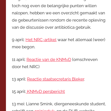
toch nog even de belangrijke punten willen
V
nalopen, hebben we een overzicht gemaakt van
i
c
de gebeurtenissen rondom de recente opleving
e
van de discussie over antibiotica gebruik.
v
o
9 april:
Het NRC-artikel
waar het allemaal (weer)
o
mee begon.
r
z
11 april:
Reactie van de KNMvD
(omschreven
i
door het NRC)
t
t
13 april:
Reactie staatsecretaris Bleker
.
e
r
15 april:
KNMvD persbericht
13 mei: Lianne Smink, diergeneeskunde student,