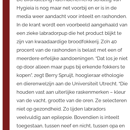
o
Hygieia is nog maar net voorbij en er is in de
r
media weer aandacht voor inteelt en rashonden.
V
In de krant wordt een voorbeeld aangehaald van
i
c
een zieke labradorpup die het product blijkt te
e
zijn van kwaadaardige broodfokkerij. Zo’n 40
v
procent van de rashonden is belast met een of
o
meerdere erfelijke aandoeningen. “Dat los je niet
o
op door alleen maar pups bij erkende fokkers te
r
kopen”, zegt Berry Spruijt, hoogleraar ethologie
z
en dierenwelzijn aan de Universiteit Utrecht. “Die
i
houden vast aan uiterlijke raskenmerken – kleur
t
t
van de vacht, grootte van de oren. Ze selecteren
e
niet op gezondheid. Zo lijden labradors
r
veelvuldig aan epilepsie. Bovendien is inteelt
toegestaan, tussen neef en nicht, tussen opa en