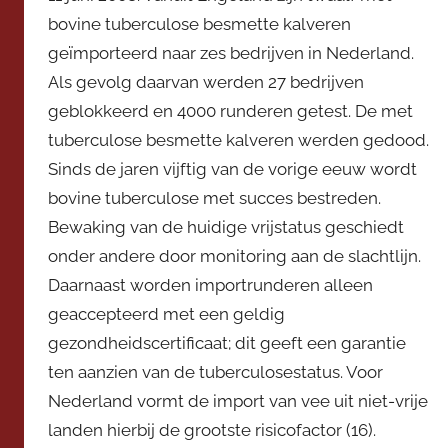
V
bovine tuberculose besmette kalveren
i
geïmporteerd naar zes bedrijven in Nederland.
c
Als gevolg daarvan werden 27 bedrijven
e
v
geblokkeerd en 4000 runderen getest. De met
o
tuberculose besmette kalveren werden gedood.
o
Sinds de jaren vijftig van de vorige eeuw wordt
r
bovine tuberculose met succes bestreden.
z
Bewaking van de huidige vrijstatus geschiedt
i
onder andere door monitoring aan de slachtlijn.
t
Daarnaast worden importrunderen alleen
t
geaccepteerd met een geldig
e
gezondheidscertificaat; dit geeft een garantie
r
ten aanzien van de tuberculosestatus. Voor
Nederland vormt de import van vee uit niet-vrije
landen hierbij de grootste risicofactor (16).