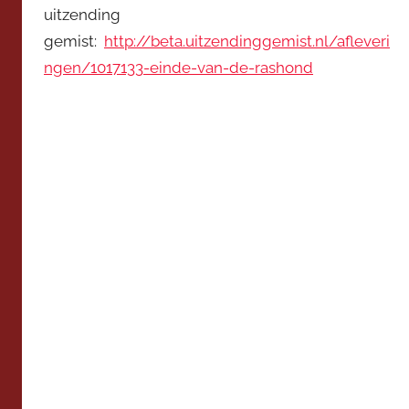
uitzending
gemist:
http://beta.uitzendinggemist.nl/afleveri
ngen/1017133-einde-van-de-rashond