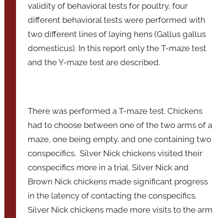
validity of behavioral tests for poultry, four
i
different behavioral tests were performed with
c
two different lines of laying hens (Gallus gallus
e
v
domesticus). In this report only the T-maze test
o
and the Y-maze test are described.
o
r
z
i
There was performed a T-maze test. Chickens
t
had to choose between one of the two arms of a
t
maze, one being empty, and one containing two
e
conspecifics. Silver Nick chickens visited their
r
conspecifics more in a trial. Silver Nick and
Brown Nick chickens made significant progress
in the latency of contacting the conspecifics.
Silver Nick chickens made more visits to the arm