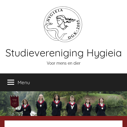
Naar
de
inhoud
springen
Studievereniging Hygieia
Voor mens en dier
Menu