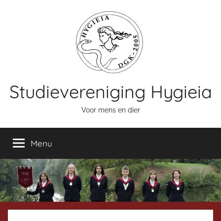
Naar
de
inhoud
springen
Studievereniging Hygieia
Voor mens en dier
Menu